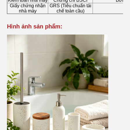
Kiểm toán nhà máy
Chứng chỉ BSCI
Bơm k
Giấy chứng nhận
GRS (Tiêu chuẩn tái
Bà
nhà máy
chế toàn cầu)
Hình ảnh sản phẩm: