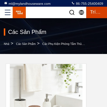
ml@mylandhouseware.com
86-755-25400409
Trích Dẫn
Các Sản Phẩm
>
>
>
Nhà
Các Sản Phẩm
Các Phụ Kiện Phòng Tắm Thủy Tinh
Cát Đá 