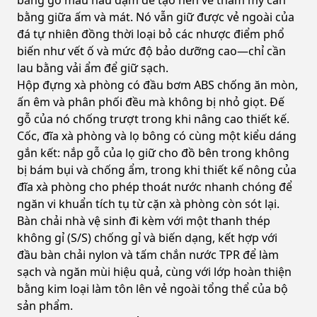
bằng gỗ màu nâu đậm để tạo nên vẻ thẩm mỹ cân
bằng giữa ấm và mát. Nó vẫn giữ được vẻ ngoài của
đá tự nhiên đồng thời loại bỏ các nhược điểm phổ
biến như vết ố và mức độ bảo dưỡng cao—chỉ cần
lau bằng vải ẩm để giữ sạch.
Hộp đựng xà phòng có đầu bơm ABS chống ăn mòn,
ấn êm và phân phối đều mà không bị nhỏ giọt. Đế
gỗ của nó chống trượt trong khi nâng cao thiết kế.
Cốc, đĩa xà phòng và lọ bông có cùng một kiểu dáng
gắn kết: nắp gỗ của lọ giữ cho đồ bên trong không
bị bám bụi và chống ẩm, trong khi thiết kế nông của
đĩa xà phòng cho phép thoát nước nhanh chóng để
ngăn vi khuẩn tích tụ từ cặn xà phòng còn sót lại.
Bàn chải nhà vệ sinh đi kèm với một thanh thép
không gỉ (S/S) chống gỉ và biến dạng, kết hợp với
đầu bàn chải nylon và tấm chắn nước TPR để làm
sạch và ngăn mùi hiệu quả, cùng với lớp hoàn thiện
bằng kim loại làm tôn lên vẻ ngoài tổng thể của bộ
sản phẩm.