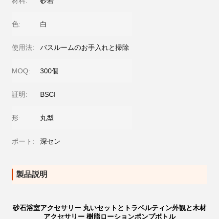
材料:
砂岩
色:
白
使用法:
バスルームのお手入れと掃除
MOQ:
300個
証明:
BSCI
形:
丸型
ポート:
深セン
製品説明
砂石浴室アクセサリー 丸いセットとトラベルティン外観と木材
アクセサリー 樹脂ローションポンプボトル