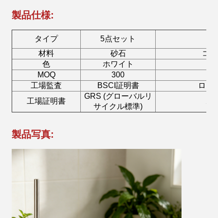
製品仕様:
タイプ
5点セット
材料
砂石
コッ
色
ホワイト
MOQ
300
工場監査
BSCI証明書
ロー
GRS (グローバルリ
工場証明書
ボ
サイクル標準)
製品写真: