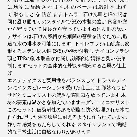
に 均等 に 配給 さ れ ます.木 の ベース は,設計 を 上げ
て 滑る こと を 防ぎ ます.トムラー石けん皿と綿の瓶は
同じ凝り固まりのスタイルで 瓶の木製の蓋は 内容を塵
から守っていて 湿度から守っています石けん皿の浅い
デザインは,石けん残留から細菌の蓄積を防ぐために,迅
速な水の排水を可能にします.. トイレブラシは,耐腐し変
形するステンレス鋼 (S/S) の棒が付着し,ナイロンブラシ
頭とTPRの防水装置が付属し,効率的な清掃と臭いを抑
制します.セットの全体的な外観を補完する金属の仕上
げ.
エステティクスと実用性をバランスして トラベルティ
ンにインスピレーションを受けた仕上げは 微妙なワビ
サビとミニマリストの贅沢な雰囲気を放っています 木
材の要素は温かさを加えていますモダン・ミニマリスト
このセットは破裂耐性のある樹脂と防水処理された木で
作られ,湿った浴室環境に耐えるように作られています.
静かな感覚をもたらしてくれる スタイリッシュで機能
的な日常生活に自然な触りがあります