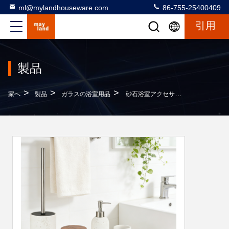
ml@mylandhouseware.com
86-755-25400409
引用
製品
>
>
>
家へ
製品
ガラスの浴室用品
砂石浴室アクセサリー 丸いセットとトラベルティン外観と木材アクセサリー 樹脂ローションポンプボトル