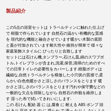
製品紹介
この5点の浴室セットは トラベルティンに触れた仕上げ
で 樹脂で作られています 自然石の温かい有機的な質感
を 現代的な機能と融合させています暖かい木製の底部
と蓋が付加されています耐久性や 維持が簡単で 様々な
家庭装飾スタイルに ぴったりと合致します
セットには石けん機,タンブラー,石けん皿,綿のスワブボ
トル,トイレブラシが含まれ,洗濯,保管,清掃のためのすべ
ての日常トイレの必要性をカバーします.樹脂ボディは
繊細な,自然トラベルチンを模倣した小穴状の質感で,柔
らかい白色色暖かさと涼しさのバランスをとります 暖
かさと涼しさのバランスをとります汚れや保守費などの
一般的な欠点を排除しながら 自然石の外観を維持しま
す 湿った布で拭いてきれいにします.
この 石けん 配給 器 に は,腐食 に 耐える ABS ポンプ 頭
が あり,圧迫 する の に 滑らか で,滴っ たり し ない よう