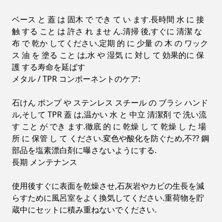
ベース と 蓋 は 固木 で でき て い ます.長時間 水 に 接
触 する こと は 許さ れ ませ ん.清掃 後,すぐに 清潔 な
布 で 乾か してください.定期 的 に 少量 の 木 の ワック
ス 油 を 塗る こと は,水 や 湿気 に 対し て 効果的に 保
護 する寿命を延ばす
メタル / TPR コンポーネントのケア:
石けん ポンプ や ステンレス スチール の ブラシ ハンド
ル,そして TPR 蓋 は,温かい 水 と 中立 清潔剤 で 洗い流
す こと が でき ます.徹底 的 に 乾燥 し て 乾燥 し た 場
所 に 保管 し て ください.変色や酸化を防ぐため,不?? 鋼
部品を塩素漂白剤に曝さないようにする.
長期 メンテナンス
使用後すぐに表面を乾燥させ,石灰岩やカビの生長を減
らすために風呂室をよく換気してください.重荷物を貯
蔵中にセットに積み重ねないでください.