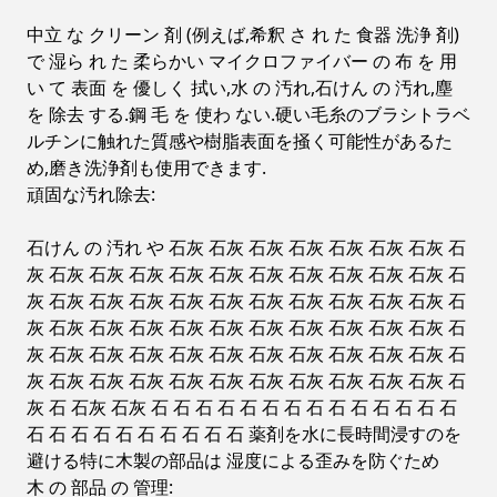
中立 な クリーン 剤 (例えば,希釈 さ れ た 食器 洗浄 剤)
で 湿ら れ た 柔らかい マイクロファイバー の 布 を 用
い て 表面 を 優しく 拭い,水 の 汚れ,石けん の 汚れ,塵
を 除去 する.鋼 毛 を 使わ ない.硬い毛糸のブラシトラベ
ルチンに触れた質感や樹脂表面を掻く可能性があるた
め,磨き洗浄剤も使用できます.
頑固な汚れ除去:
石けん の 汚れ や 石灰 石灰 石灰 石灰 石灰 石灰 石灰 石
灰 石灰 石灰 石灰 石灰 石灰 石灰 石灰 石灰 石灰 石灰 石
灰 石灰 石灰 石灰 石灰 石灰 石灰 石灰 石灰 石灰 石灰 石
灰 石灰 石灰 石灰 石灰 石灰 石灰 石灰 石灰 石灰 石灰 石
灰 石灰 石灰 石灰 石灰 石灰 石灰 石灰 石灰 石灰 石灰 石
灰 石灰 石灰 石灰 石灰 石灰 石灰 石灰 石灰 石灰 石灰 石
灰 石 石灰 石灰 石 石 石 石 石 石 石 石 石 石 石 石 石 石
石 石 石 石 石 石 石 石 石 石 薬剤を水に長時間浸すのを
避ける特に木製の部品は 湿度による歪みを防ぐため
木 の 部品 の 管理: